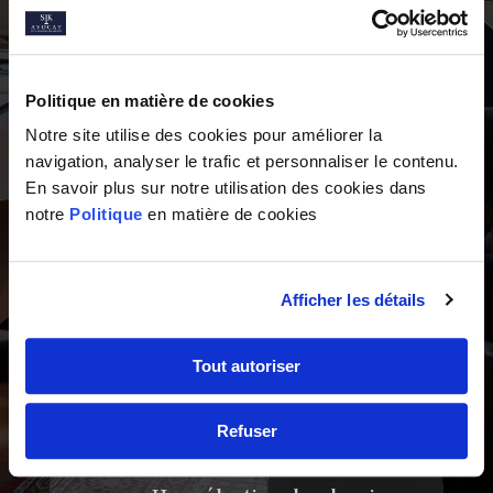
Une expérience reconnue
Politique en matière de cookies
Notre site utilise des cookies pour améliorer la
navigation, analyser le trafic et personnaliser le contenu.
Un Cabinet intervenant
En savoir plus sur notre utilisation des cookies dans
dans toute la France
notre
Politique
en matière de cookies
Afficher les détails
La satisfaction des clients
est une priorité absolue
Tout autoriser
du cabinet!
Refuser