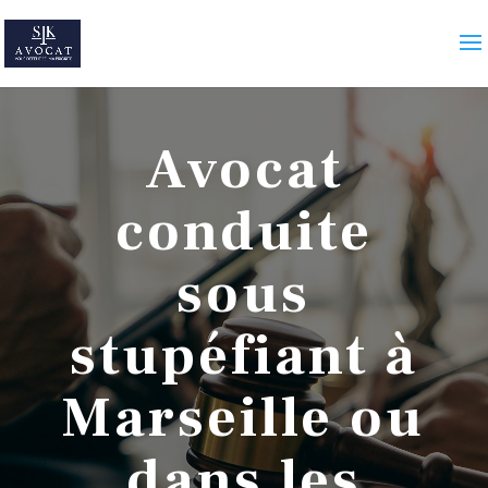
Avocat
conduite
sous
stupéfiant à
Marseille ou
dans les