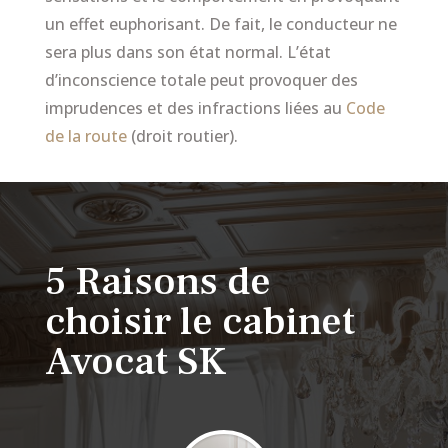
un effet euphorisant. De fait, le conducteur ne
sera plus dans son état normal. L’état
d’inconscience totale peut provoquer des
imprudences et des infractions liées au
Code
de la route
(droit routier).
5 Raisons de
choisir le cabinet
Avocat SK